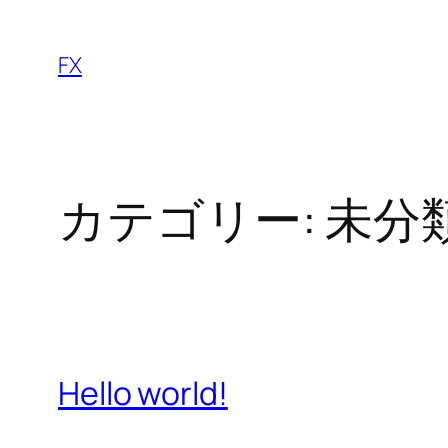
内
容
FX
を
ス
キ
ッ
カテゴリー:
未分
プ
Hello world!