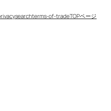
privacy
search
terms-of-trade
TOPページ